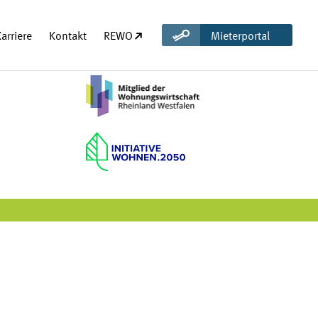
(öffnet in neuem Tab)
arriere
Kontakt
REWO
Mieterportal