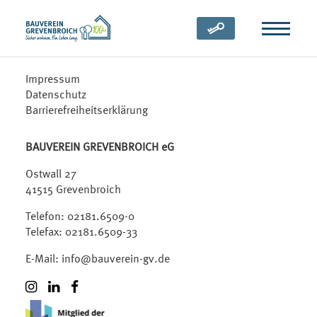
Zum Inhalt springen
(öffnet in neuem Tab)
Impressum
Datenschutz
Barrierefreiheitserklärung
BAUVEREIN GREVENBROICH eG
Ostwall 27
41515 Grevenbroich
Telefon:
02181.6509-0
Telefax: 02181.6509-33
E-Mail:
info@bauverein-gv.de