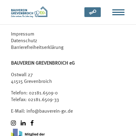
Zum Inhalt springen
(öffnet in neuem Tab)
Impressum
Datenschutz
Barrierefreiheitserklärung
BAUVEREIN GREVENBROICH eG
Ostwall 27
41515 Grevenbroich
Telefon:
02181.6509-0
Telefax: 02181.6509-33
E-Mail:
info@bauverein-gv.de