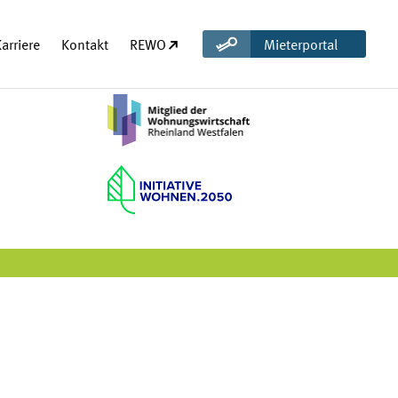
(öffnet in neuem Tab)
arriere
Kontakt
REWO
Mieterportal