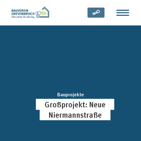
Zum Inhalt springen
(öffnet in neuem Tab)
Bauprojekte
Großprojekt: Neue
Niermannstraße