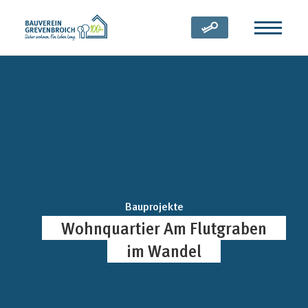
Zum Inhalt springen
(öffnet in neuem Tab)
Bauprojekte
Wohnquartier Am Flutgraben
im Wandel