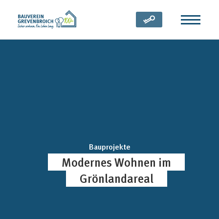
Zum Inhalt springen
(öffnet in neuem Tab)
Bauprojekte
Modernes Wohnen im
Grönlandareal