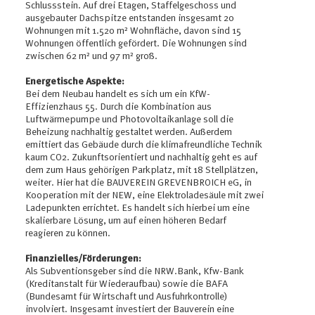
Schlussstein. Auf drei Etagen, Staffelgeschoss und
ausgebauter Dachspitze entstanden insgesamt 20
Wohnungen mit 1.520 m² Wohnfläche, davon sind 15
Wohnungen öffentlich gefördert. Die Wohnungen sind
zwischen 62 m² und 97 m² groß.
Energetische Aspekte:
Bei dem Neubau handelt es sich um ein KfW-
Effizienzhaus 55. Durch die Kombination aus
Luftwärmepumpe und Photovoltaikanlage soll die
Beheizung nachhaltig gestaltet werden. Außerdem
emittiert das Gebäude durch die klimafreundliche Technik
kaum CO2. Zukunftsorientiert und nachhaltig geht es auf
dem zum Haus gehörigen Parkplatz, mit 18 Stellplätzen,
weiter. Hier hat die BAUVEREIN GREVENBROICH eG, in
Kooperation mit der NEW, eine Elektroladesäule mit zwei
Ladepunkten errichtet. Es handelt sich hierbei um eine
skalierbare Lösung, um auf einen höheren Bedarf
reagieren zu können.
Finanzielles/Förderungen:
Als Subventionsgeber sind die NRW.Bank, Kfw-Bank
(Kreditanstalt für Wiederaufbau) sowie die BAFA
(Bundesamt für Wirtschaft und Ausfuhrkontrolle)
involviert. Insgesamt investiert der Bauverein eine