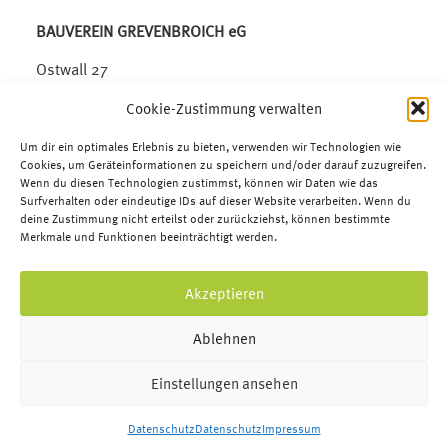
BAUVEREIN GREVENBROICH eG
Ostwall 27
41515 Grevenbroich
Cookie-Zustimmung verwalten
Telefon:
02181.6509-0
Um dir ein optimales Erlebnis zu bieten, verwenden wir Technologien wie
Telefax: 02181.6509-33
Cookies, um Geräteinformationen zu speichern und/oder darauf zuzugreifen.
Wenn du diesen Technologien zustimmst, können wir Daten wie das
E-Mail:
info@bauverein-gv.de
Surfverhalten oder eindeutige IDs auf dieser Website verarbeiten. Wenn du
deine Zustimmung nicht erteilst oder zurückziehst, können bestimmte
Merkmale und Funktionen beeinträchtigt werden.
Akzeptieren
Ablehnen
Einstellungen ansehen
Datenschutz
Datenschutz
Impressum