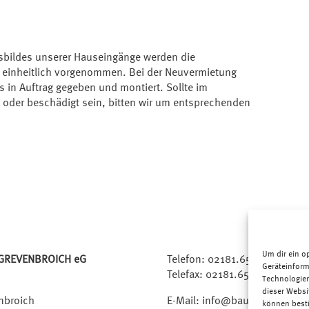
sbildes unserer Hauseingänge werden die
n einheitlich vorgenommen. Bei der Neuvermietung
 in Auftrag gegeben und montiert. Sollte im
 oder beschädigt sein, bitten wir um entsprechenden
Um dir ein o
GREVENBROICH eG
Telefon:
02181.6509-0
Geräteinform
Telefax: 02181.6509-33
Technologien
dieser Websi
nbroich
E-Mail:
info@bauverein-gv.de
können best