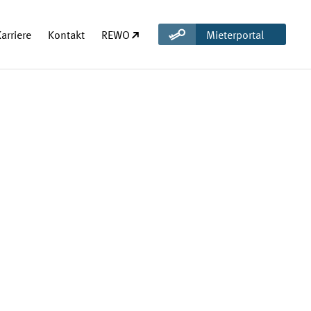
(öffnet in neuem Tab)
arriere
Kontakt
REWO
Mieterportal