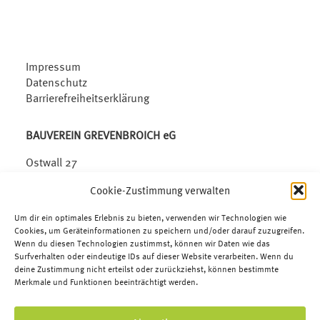
Impressum
Datenschutz
Barrierefreiheitserklärung
BAUVEREIN GREVENBROICH eG
Ostwall 27
41515 Grevenbroich
Cookie-Zustimmung verwalten
Telefon:
02181.6509-0
Um dir ein optimales Erlebnis zu bieten, verwenden wir Technologien wie
Telefax: 02181.6509-33
Cookies, um Geräteinformationen zu speichern und/oder darauf zuzugreifen.
Wenn du diesen Technologien zustimmst, können wir Daten wie das
E-Mail:
info@bauverein-gv.de
Surfverhalten oder eindeutige IDs auf dieser Website verarbeiten. Wenn du
deine Zustimmung nicht erteilst oder zurückziehst, können bestimmte
Merkmale und Funktionen beeinträchtigt werden.