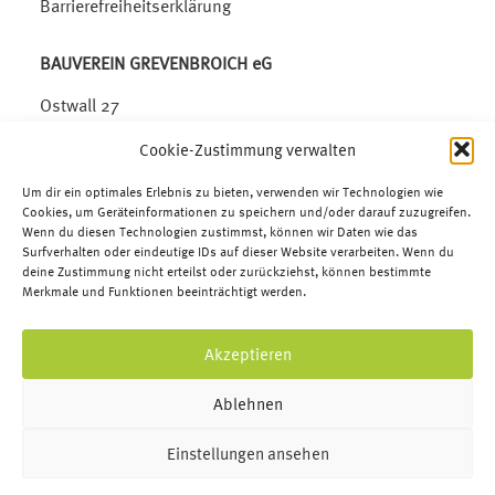
Barrierefreiheitserklärung
BAUVEREIN GREVENBROICH eG
Ostwall 27
41515 Grevenbroich
Cookie-Zustimmung verwalten
Telefon:
02181.6509-0
Um dir ein optimales Erlebnis zu bieten, verwenden wir Technologien wie
Telefax: 02181.6509-33
Cookies, um Geräteinformationen zu speichern und/oder darauf zuzugreifen.
Wenn du diesen Technologien zustimmst, können wir Daten wie das
E-Mail:
info@bauverein-gv.de
Surfverhalten oder eindeutige IDs auf dieser Website verarbeiten. Wenn du
deine Zustimmung nicht erteilst oder zurückziehst, können bestimmte
Merkmale und Funktionen beeinträchtigt werden.
Akzeptieren
Ablehnen
Einstellungen ansehen